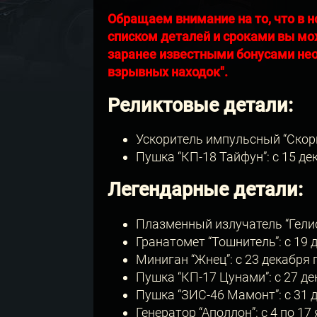
Обращаем внимание на то, что в н
списком деталей и сроками вы мо
заранее известными бонусами нео
взрывных находок".
Реликтовые детали:
Ускоритель импульсный “Скорп
Пушка “КП-18 Тайфун”: с 15 д
Легендарные детали:
Плазменный излучатель “Гелио
Гранатомет “Тошнитель”: с 19 
Миниган “Жнец”: с 23 декабря
Пушка “КП-17 Цунами”: с 27 д
Пушка “ЗИС-46 Мамонт”: с 31 д
Генератор “Аполлон”: с 4 по 1