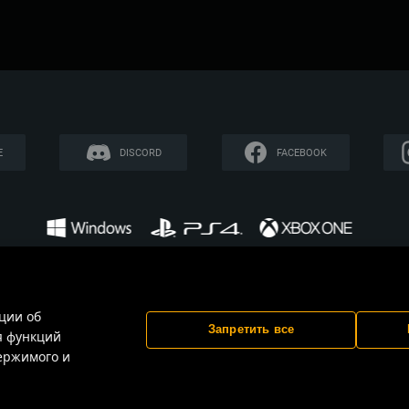
E
DISCORD
FACEBOOK
ции об
Условия предоставления сервисов
Политика конфиден
Запретить все
я функций
держимого и
 Все товарные знаки, наименования и логотипы принадлежат их соответствующим пр
имеет отношения к этой игре и не является её спонсором либо рекламодателем.