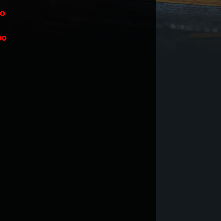
Со
ро