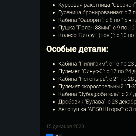
Курсовая ракетница “Сверчок”:
Гусеница бронированная: с 7 
Кабина “Фаворит”: с 8 по 15 я
Пушка “Палач 88мм”: с 9 по 1
Колесо “Бигфут (пов.)”: с 10 п
Особые детали:
Кабина “Пилигрим”: с 16 по 23
Пулемет “Синус-0”: с 17 по 24
Кабина “Нетопырь”: с 21 по 28
Пулемет скорострельный “П-37
Кабина “Зубодробитель”: с 27 
Дробовик “Булава”: с 28 декаб
Автопушка “АП50 Шторм”: с 3 
15 декабря 2020