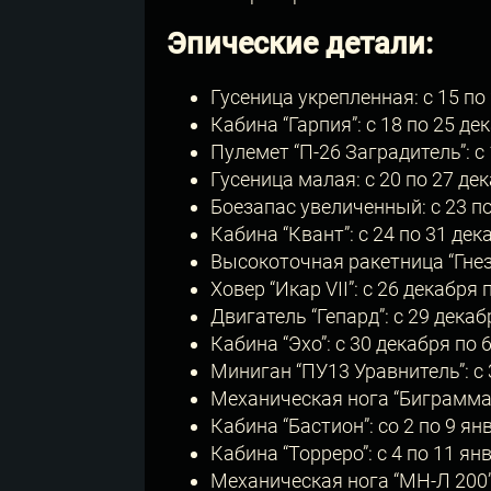
Эпические детали:
Гусеница укрепленная: с 15 по
Кабина “Гарпия”: с 18 по 25 д
Пулемет “П-26 Заградитель”: с
Гусеница малая: с 20 по 27 де
Боезапас увеличенный: с 23 п
Кабина “Квант”: с 24 по 31 де
Высокоточная ракетница “Гнезд
Ховер “Икар VII”: c 26 декабря
Двигатель “Гепард”: с 29 дека
Кабина “Эхо”: с 30 декабря по
Миниган “ПУ13 Уравнитель”: с
Механическая нога “Биграмма”
Кабина “Бастион”: со 2 по 9 я
Кабина “Торреро”: с 4 по 11 я
Механическая нога “МН-Л 200”