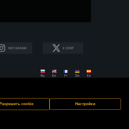
INSTAGRAM
X CORP
Ru
En
Fr
De
Es
циальности
Поддержка
Разрешить cookie
Настройки
авообладателям.