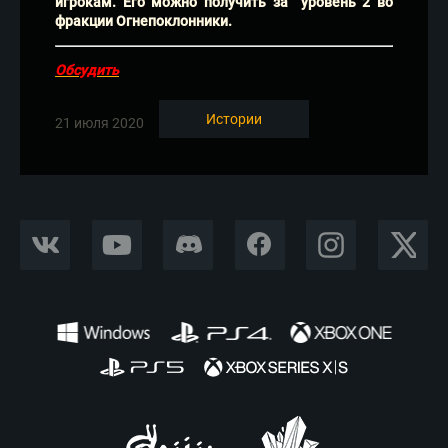
игрокам. Его можно получить за уровень 2 во
фракции Огнепоклонники.
Обсудить
Истории
21 июля 2020
VKONTAKTE
YOUTUBE
DISCORD
FACEBOOK
INSTAGRAM
X CORP