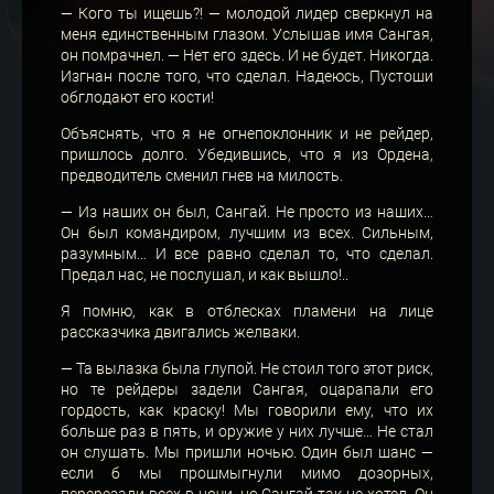
— Кого ты ищешь?! — молодой лидер сверкнул на
меня единственным глазом. Услышав имя Сангая,
он помрачнел. — Нет его здесь. И не будет. Никогда.
Изгнан после того, что сделал. Надеюсь, Пустоши
обглодают его кости!
Объяснять, что я не огнепоклонник и не рейдер,
пришлось долго. Убедившись, что я из Ордена,
предводитель сменил гнев на милость.
— Из наших он был, Сангай. Не просто из наших…
Он был командиром, лучшим из всех. Сильным,
разумным… И все равно сделал то, что сделал.
Предал нас, не послушал, и как вышло!..
Я помню, как в отблесках пламени на лице
рассказчика двигались желваки.
— Та вылазка была глупой. Не стоил того этот риск,
но те рейдеры задели Сангая, оцарапали его
гордость, как краску! Мы говорили ему, что их
больше раз в пять, и оружие у них лучше… Не стал
он слушать. Мы пришли ночью. Один был шанс —
если б мы прошмыгнули мимо дозорных,
перерезали всех в ночи, но Сангай так не хотел. Он