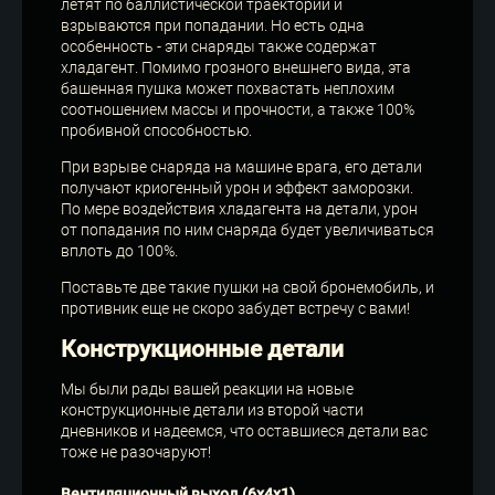
летят по баллистической траектории и
взрываются при попадании. Но есть одна
особенность - эти снаряды также содержат
хладагент. Помимо грозного внешнего вида, эта
башенная пушка может похвастать неплохим
соотношением массы и прочности, а также 100%
пробивной способностью.
При взрыве снаряда на машине врага, его детали
получают криогенный урон и эффект заморозки.
По мере воздействия хладагента на детали, урон
от попадания по ним снаряда будет увеличиваться
вплоть до 100%.
Поставьте две такие пушки на свой бронемобиль, и
противник еще не скоро забудет встречу с вами!
Конструкционные детали
Мы были рады вашей реакции на новые
конструкционные детали из второй части
дневников и надеемся, что оставшиеся детали вас
тоже не разочаруют!
Вентиляционный выход (6х4х1)