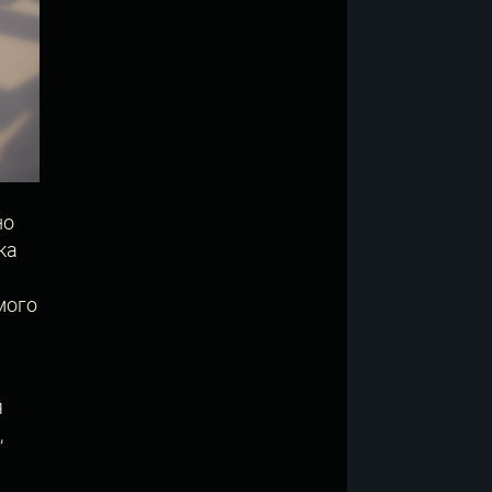
но
ка
мого
я
,