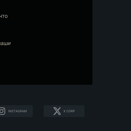
что
ваши
INSTAGRAM
X CORP