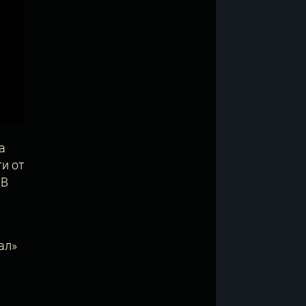
а
и от
 В
ал»