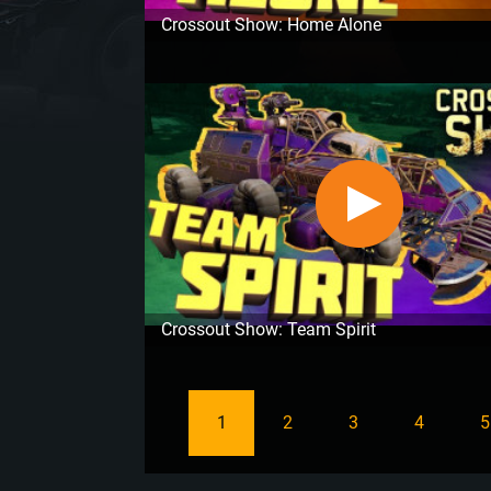
Crossout Show: Home Alone
Crossout Show: Team Spirit
1
2
3
4
5